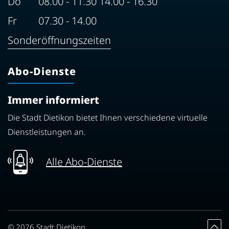
Do
08.00 - 11.30 14.00 - 16.30
Fr
07.30 - 14.00
Sonderöffnungszeiten
Abo-Dienste
Immer informiert
Die Stadt Dietikon bietet Ihnen verschiedene virtuelle
Dienstleistungen an.
Alle Abo-Dienste
© 2026 Stadt Dietikon