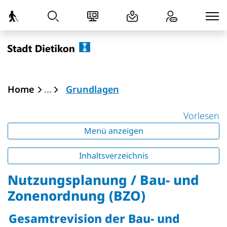
zur Startseite
Direkt zur Hauptnavigation
Direkt zum Inhalt
Direkt zur Suche
Direkt zum Stichwortverzeichnis
Dietikon
(ausgewählt)
Home
Grundlagen
Vorlesen
Menü anzeigen
Inhaltsverzeichnis
Nutzungsplanung / Bau- und
Zonenordnung (BZO)
Gesamtrevision
der Bau- und