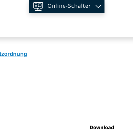
Online-Schalter
on
(ausgewählt)
itzordnung
Download