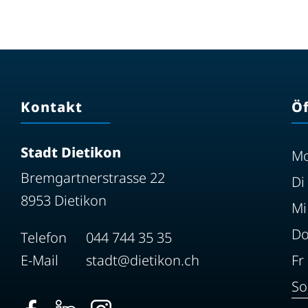
Kontakt
Ö
Stadt Dietikon
M
Bremgartnerstrasse 22
Di
8953 Dietikon
Mi
D
Telefon
044 744 35 35
E-Mail
stadt@dietikon.ch
Fr
So