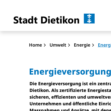
Dietik
zur Startseite
Direkt zur Hauptnavigation
Direkt zum Inhalt
Direkt zur Suche
Direkt zum Stichwortverzeichnis
Home
Umwelt
Energie
Energ
Energieversorgun
Die Energieversorgung ist ein zentra
Dietikon. Als zertifizierte Energies
sicheren, effizienten und umweltve
Unternehmen und öffentliche Einric
Massnahmen und Ansätze, mit denen