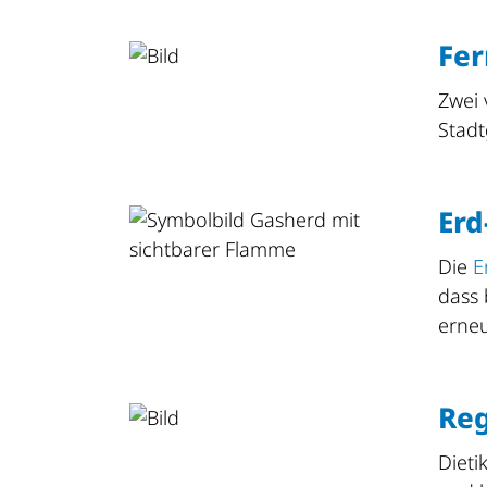
Fe
Zwei
Stad
Erd
Die
E
dass 
erneu
Re
Dieti