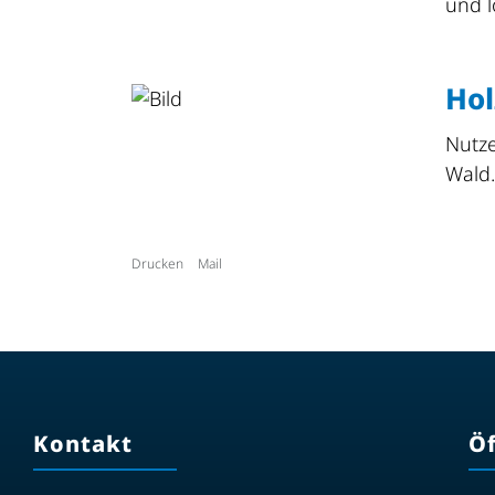
und l
Hol
Nutze
Wald
Drucken
Mail
Kontakt
Ö