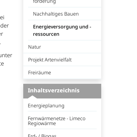
förderung
Nachhaltiges Bauen
ei
 der
Energieversorgung und -
er
ressourcen
.
(ausgewählt)
Natur
unter
Projekt Artenvielfalt
te
Freiräume
Inhaltsverzeichnis
Energieplanung
Fernwärmenetze - Limeco
Regiowärme
Erd- / Biogas