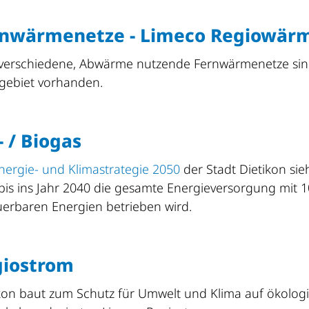
rnwärmenetze - Limeco Regiowär
 verschiedene, Abwärme nutzende Fernwärmenetze sin
tgebiet vorhanden.
- / Biogas
nergie- und Klimastrategie 2050
der Stadt Dietikon sieh
bis ins Jahr 2040 die gesamte Energieversorgung mit 
erbaren Energien betrieben wird.
giostrom
kon baut zum Schutz für Umwelt und Klima auf ökolog