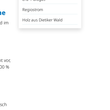
Regiostrom
me
Holz aus Dietiker Wald
d im
t vor,
100 %
isch