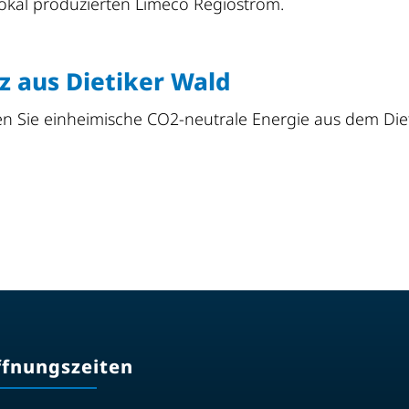
okal produzierten Limeco Regiostrom.
z aus Dietiker Wald
n Sie einheimische CO2-neutrale Energie aus dem Die
.
ffnungszeiten