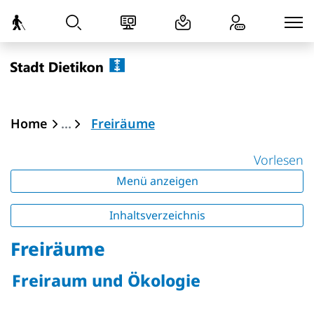
zur Startseite
Direkt zur Hauptnavigation
Direkt zum Inhalt
Direkt zur Suche
Direkt zum Stichwortverzeichnis
Dietikon
(ausgewählt)
Home
Freiräume
Vorlesen
Menü anzeigen
Inhaltsverzeichnis
Freiräume
Freiraum und Ökologie