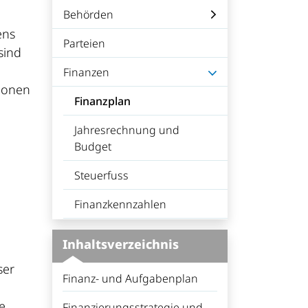
Behörden
ens
Parteien
sind
Finanzen
ionen
Finanzplan
(ausgewählt)
Jahresrechnung und
Budget
Steuerfuss
Finanzkennzahlen
Inhaltsverzeichnis
ser
Finanz- und Aufgabenplan
e
Finanzierungsstrategie und