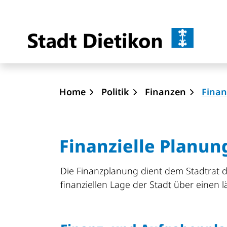
Dietik
zur Startseite
Direkt zur Hauptnavigation
Direkt zum Inhalt
Direkt zur Suche
Direkt zum Stichwortverzeichnis
Home
Politik
Finanzen
Finan
Finanzielle Planun
Die Finanzplanung dient dem Stadtrat d
finanziellen Lage der Stadt über einen