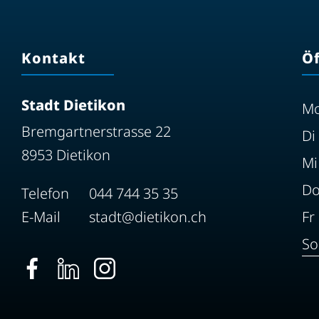
Kontakt
Ö
Stadt Dietikon
M
Bremgartnerstrasse 22
Di
8953 Dietikon
Mi
D
Telefon
044 744 35 35
E-Mail
stadt@dietikon.ch
Fr
So