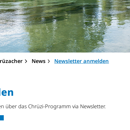
(ausgew
hrüzacher
News
Newsletter anmelden
den
en über das Chrüzi-Programm via Newsletter.
xterner Link wird in einem neuen Fenster geöffnet.