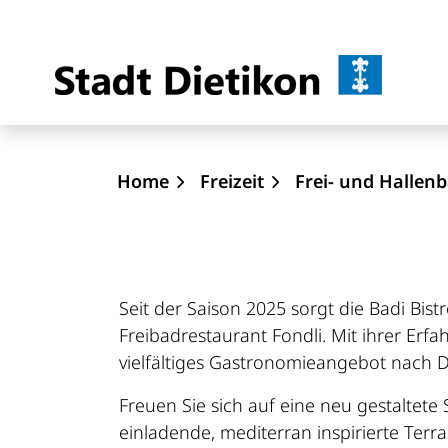
Dietik
zur Startseite
Direkt zur Hauptnavigation
Direkt zum Inhalt
Direkt zur Suche
Direkt zum Stichwortverzeichnis
Home
Freizeit
Frei- und Hallenb
Seit der Saison 2025 sorgt die Badi Bis
Freibadrestaurant Fondli. Mit ihrer Erf
vielfältiges Gastronomieangebot nach D
Freuen Sie sich auf eine neu gestaltete
einladende, mediterran inspirierte Te