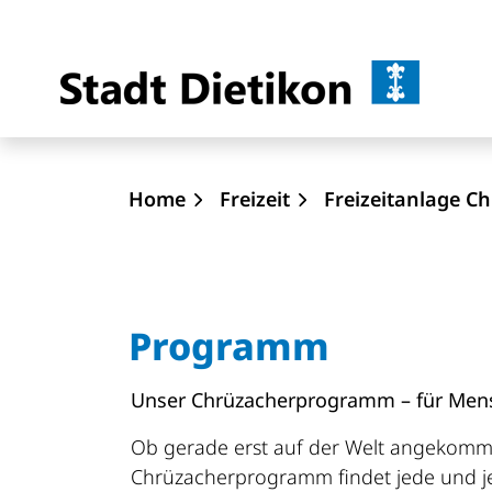
Dietik
zur Startseite
Direkt zur Hauptnavigation
Direkt zum Inhalt
Direkt zur Suche
Direkt zum Stichwortverzeichnis
Home
Freizeit
Freizeitanlage C
Programm
Unser Chrüzacherprogramm – für Mens
Ob gerade erst auf der Welt angekomm
Chrüzacherprogramm findet jede und je