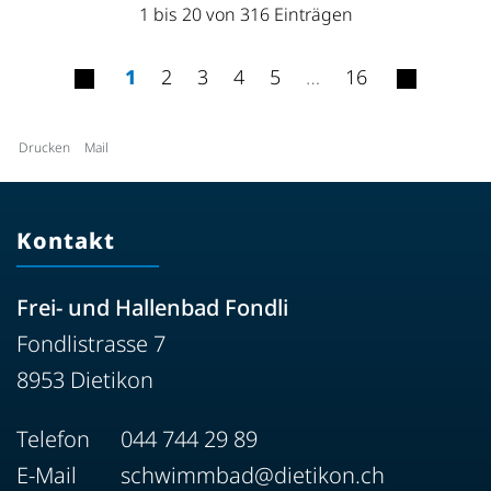
1 bis 20 von 316 Einträgen
1
2
3
4
5
…
16
Drucken
Mail
Kontakt
Frei- und Hallenbad Fondli
Fondlistrasse 7
8953 Dietikon
Telefon
044 744 29 89
E-Mail
schwimmbad@dietikon.ch