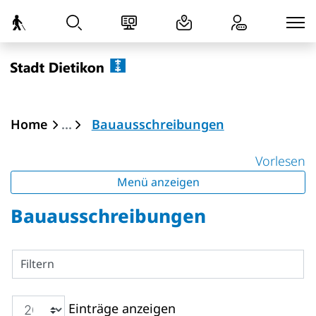
zur Startseite
Direkt zur Hauptnavigation
Direkt zum Inhalt
Direkt zur Suche
Direkt zum Stichwortverzeichnis
Dietikon
(ausgewählt)
Home
Bauausschreibungen
Vorlesen
Menü anzeigen
Bauausschreibungen
Filtern
Einträge anzeigen