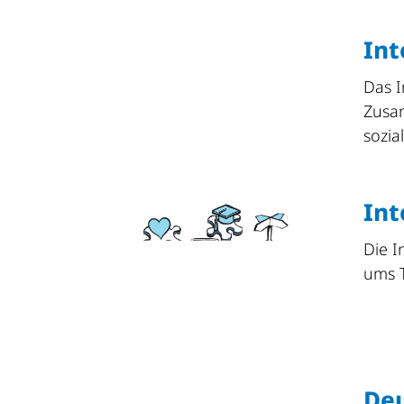
Int
Das I
Zusa
sozia
Int
Die I
ums T
De