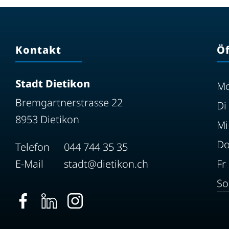
Kontakt
Ö
Stadt Dietikon
M
Bremgartnerstrasse 22
Di
8953 Dietikon
Mi
D
Telefon
044 744 35 35
E-Mail
stadt@dietikon.ch
Fr
So