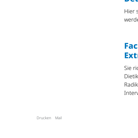
Hier 
werd
Fac
Ext
Sie r
Dieti
Radik
Inter
Drucken
Mail