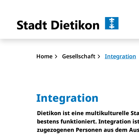
Dietik
zur Startseite
Direkt zur Hauptnavigation
Direkt zum Inhalt
Direkt zur Suche
Direkt zum Stichwortverzeichnis
(
Home
Gesellschaft
Integration
Integration
Dietikon ist eine multikulturelle St
bestens funktioniert. Integration is
zugezogenen Personen aus dem Ausl