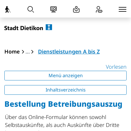
zur Startseite
Direkt zur Hauptnavigation
Direkt zum Inhalt
Direkt zur Suche
Direkt zum Stichwortverzeichnis
Dietikon
(ausgewählt
Home
Dienstleistungen A bis Z
Vorlesen
Menü anzeigen
Inhaltsverzeichnis
Bestellung Betreibungsauszug
Über das Online-Formular können sowohl
Selbstauskünfte, als auch Auskünfte über Dritte