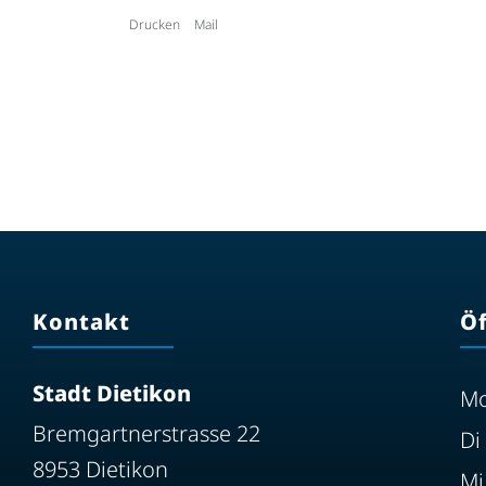
Drucken
Mail
Kontakt
Ö
Stadt Dietikon
M
Bremgartnerstrasse 22
Di
8953 Dietikon
Mi