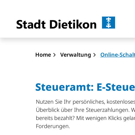
Dietik
zur Startseite
Direkt zur Hauptnavigation
Direkt zum Inhalt
Direkt zur Suche
Direkt zum Stichwortverzeichnis
Home
Verwaltung
Online-Schal
Steueramt: E-Steu
Nutzen Sie Ihr persönliches, kostenlo
Überblick über Ihre Steuerzahlungen. 
bereits bezahlt? Mit wenigen Klicks ge
Forderungen.