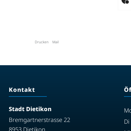
Drucken
Mail
Kontakt
Ö
Stadt Dietikon
M
Bremgartnerstrasse 22
Di
8953 Dietikon