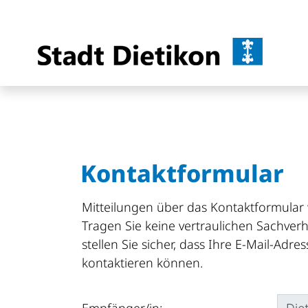
Dietik
zur Startseite
Direkt zur Hauptnavigation
Direkt zum Inhalt
Direkt zur Suche
Direkt zum Stichwortverzeichnis
Kontaktformular
Mitteilungen über das Kontaktformular 
Tragen Sie keine vertraulichen Sachverh
stellen Sie sicher, dass Ihre E-Mail-Adre
kontaktieren können.