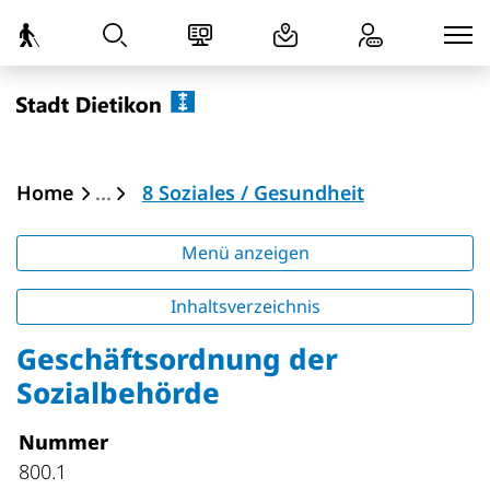
zur Startseite
Direkt zur Hauptnavigation
Direkt zum Inhalt
Direkt zur Suche
Direkt zum Stichwortverzeichnis
Dietikon
(ausgewählt)
Home
8 Soziales / Gesundheit
Menü anzeigen
Inhaltsverzeichnis
Geschäftsordnung der
Sozialbehörde
Nummer
800.1