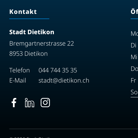
Kontakt
Ö
Stadt Dietikon
M
Bremgartnerstrasse 22
Di
8953 Dietikon
Mi
D
Telefon
044 744 35 35
E-Mail
stadt@dietikon.ch
Fr
So