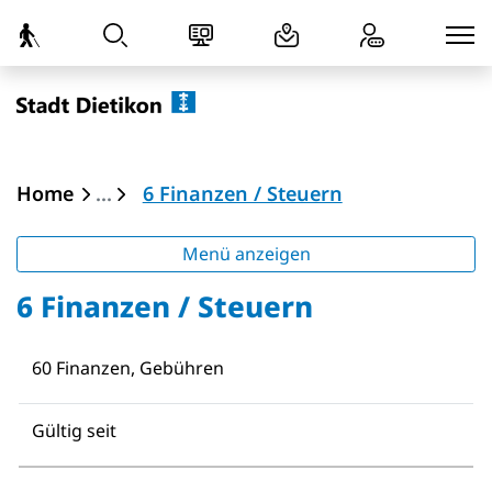
zur Startseite
Direkt zur Hauptnavigation
Direkt zum Inhalt
Direkt zur Suche
Direkt zum Stichwortverzeichnis
Dietikon
(ausgewählt)
Home
6 Finanzen / Steuern
Menü anzeigen
6 Finanzen / Steuern
60 Finanzen, Gebühren
Gültig seit