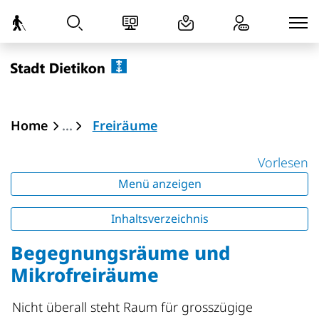
zur Startseite
Direkt zur Hauptnavigation
Direkt zum Inhalt
Direkt zur Suche
Direkt zum Stichwortverzeichnis
Dietikon
(ausgewählt)
Home
Freiräume
Vorlesen
Menü anzeigen
Inhaltsverzeichnis
Begegnungsräume und
Mikrofreiräume
Nicht überall steht Raum für grosszügige