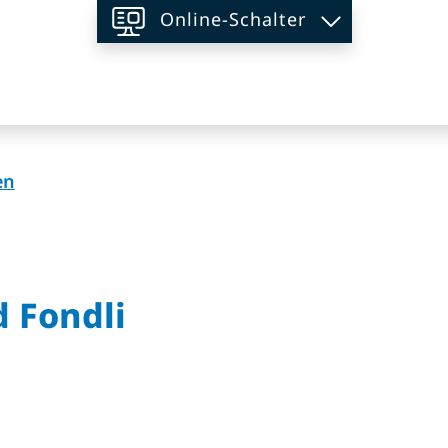
Online-Schalter
on
(ausgewählt)
en
d Fondli