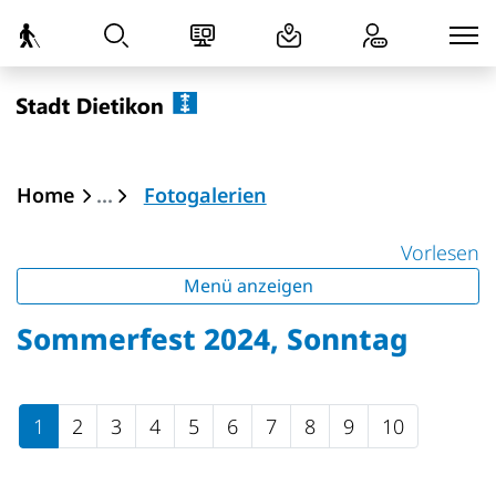
zur Startseite
Direkt zur Hauptnavigation
Direkt zum Inhalt
Direkt zur Suche
Direkt zum Stichwortverzeichnis
Dietikon
(ausgewählt)
Home
Fotogalerien
Vorlesen
Menü anzeigen
Sommerfest 2024, Sonntag
1
2
3
4
5
6
7
8
9
10