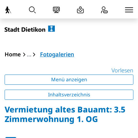
zur Startseite
Direkt zur Hauptnavigation
Direkt zum Inhalt
Direkt zur Suche
Direkt zum Stichwortverzeichnis
Dietikon
(ausgewählt)
Home
Fotogalerien
Vorlesen
Menü anzeigen
Inhaltsverzeichnis
Vermietung altes Bauamt: 3.5
Zimmerwohnung 1. OG