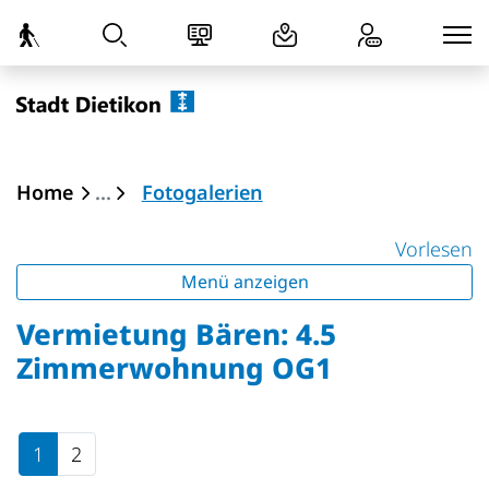
zur Startseite
Direkt zur Hauptnavigation
Direkt zum Inhalt
Direkt zur Suche
Direkt zum Stichwortverzeichnis
Dietikon
(ausgewählt)
Home
Fotogalerien
Vorlesen
Menü anzeigen
Vermietung Bären: 4.5
Zimmerwohnung OG1
1
2