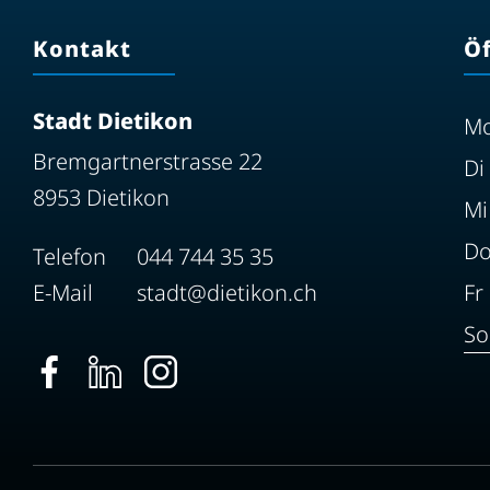
Kontakt
Ö
Stadt Dietikon
M
Bremgartnerstrasse 22
Di
8953 Dietikon
Mi
D
Telefon
044 744 35 35
E-Mail
stadt@dietikon.ch
Fr
So