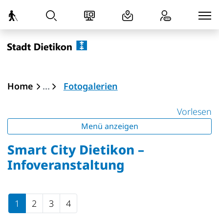
zur Startseite
Direkt zur Hauptnavigation
Direkt zum Inhalt
Direkt zur Suche
Direkt zum Stichwortverzeichnis
Dietikon
(ausgewählt)
Home
Fotogalerien
Vorlesen
Menü anzeigen
Smart City Dietikon –
Infoveranstaltung
1
2
3
4