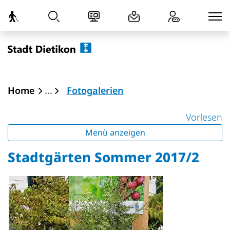
zur Startseite
Direkt zur Hauptnavigation
Direkt zum Inhalt
Direkt zur Suche
Direkt zum Stichwortverzeichnis
Dietikon
(ausgewählt)
Home
Fotogalerien
Vorlesen
Menü anzeigen
Stadtgärten Sommer 2017/2