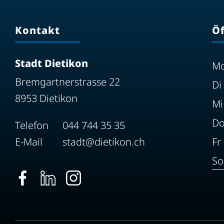
Kontakt
Ö
Stadt Dietikon
M
Bremgartnerstrasse 22
Di
8953 Dietikon
Mi
D
Telefon
044 744 35 35
E-Mail
stadt@dietikon.ch
Fr
So