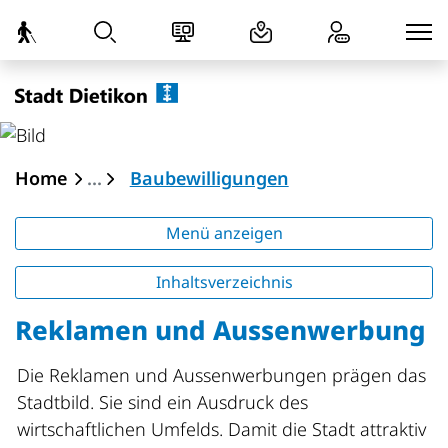
zur Startseite
Direkt zur Hauptnavigation
Direkt zum Inhalt
Direkt zur Suche
Direkt zum Stichwortverzeichnis
Dietikon
(ausgewählt)
Home
Baubewilligungen
Menü anzeigen
Inhaltsverzeichnis
Reklamen und Aussenwerbung
Die Reklamen und Aussenwerbungen prägen das
Stadtbild. Sie sind ein Ausdruck des
wirtschaftlichen Umfelds. Damit die Stadt attraktiv