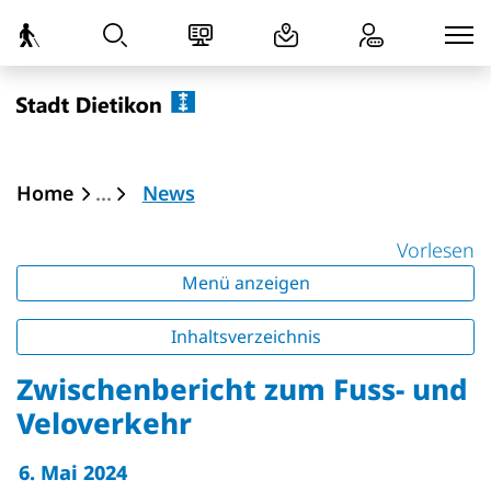
zur Startseite
Direkt zur Hauptnavigation
Direkt zum Inhalt
Direkt zur Suche
Direkt zum Stichwortverzeichnis
Dietikon
(ausgewählt)
Home
News
Vorlesen
Menü anzeigen
Inhaltsverzeichnis
Zwischenbericht zum Fuss- und
Veloverkehr
6. Mai 2024