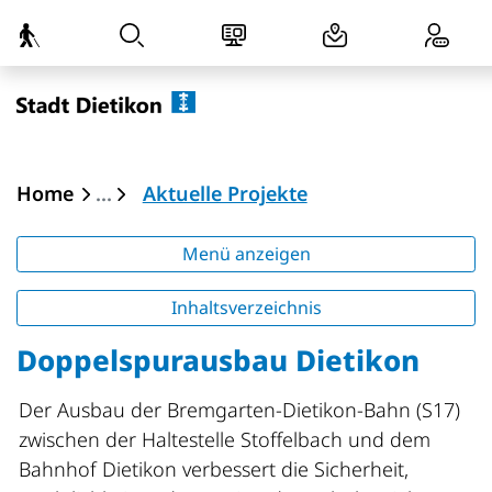
zur Startseite
Direkt zur Hauptnavigation
Direkt zum Inhalt
Direkt zur Suche
Direkt zum Stichwortverzeichnis
Dietikon
(ausgewählt)
Home
Aktuelle Projekte
Menü anzeigen
Inhaltsverzeichnis
Doppelspurausbau Dietikon
Der Ausbau der Bremgarten-Dietikon-Bahn (S17)
zwischen der Haltestelle Stoffelbach und dem
Bahnhof Dietikon verbessert die Sicherheit,