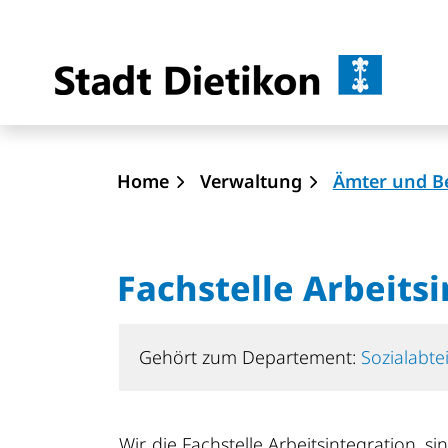
Dietik
zur Startseite
Direkt zur Hauptnavigation
Direkt zum Inhalt
Direkt zur Suche
Direkt zum Stichwortverzeichnis
Home
Verwaltung
Ämter und B
Fachstelle Arbeits
Gehört zum Departement:
Sozialabte
Wir, die Fachstelle Arbeitsintegration, 