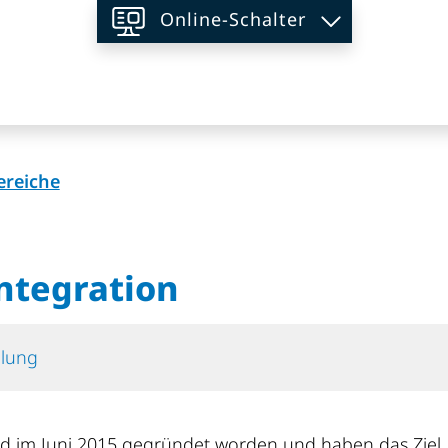
Online-Schalter
on
(ausgewählt)
ereiche
integration
ilung
sind im Juni 2015 gegründet worden und haben das Ziel,