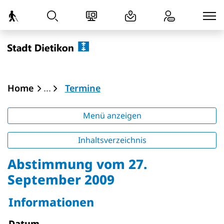
zur Startseite
Direkt zur Hauptnavigation
Direkt zum Inhalt
Direkt zur Suche
Direkt zum Stichwortverzeichnis
Dietikon
(ausgewählt)
Home
Termine
Menü anzeigen
Inhaltsverzeichnis
Abstimmung vom 27.
September 2009
Informationen
Datum