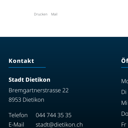
Drucken
Mail
Kontakt
Ö
Stadt Dietikon
M
Bremgartnerstrasse 22
Di
8953 Dietikon
Mi
D
Telefon
044 744 35 35
E-Mail
stadt@dietikon.ch
Fr