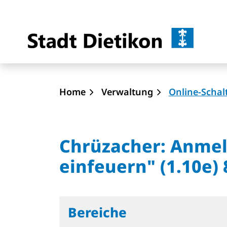
Dietik
zur Startseite
Direkt zur Hauptnavigation
Direkt zum Inhalt
Direkt zur Suche
Direkt zum Stichwortverzeichnis
Home
Verwaltung
Online-Schal
Chrüzacher: Anme
einfeuern" (1.10e) 
Bereiche