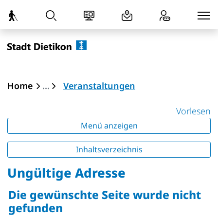
zur Startseite
Direkt zur Hauptnavigation
Direkt zum Inhalt
Direkt zur Suche
Direkt zum Stichwortverzeichnis
Dietikon
(ausgewählt)
Home
Veranstaltungen
Vorlesen
Menü anzeigen
Inhaltsverzeichnis
Ungültige Adresse
Die gewünschte Seite wurde nicht
gefunden