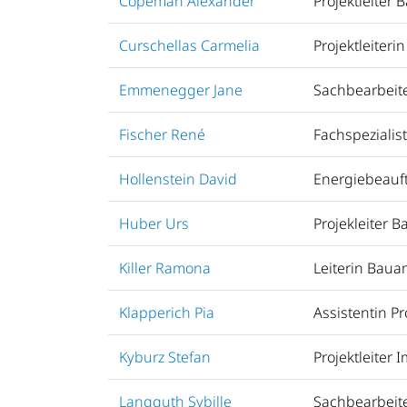
Copeman Alexander
Projektleite
Curschellas Carmelia
Projektleiteri
Emmenegger Jane
Sachbearbeit
Fischer René
Fachspezialis
Hollenstein David
Energiebeauft
Huber Urs
Projekleiter
Killer Ramona
Leiterin Baua
Klapperich Pia
Assistentin Pr
Kyburz Stefan
Projektleiter 
Langguth Sybille
Sachbearbeit