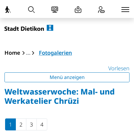
zur Startseite
Direkt zur Hauptnavigation
Direkt zum Inhalt
Direkt zur Suche
Direkt zum Stichwortverzeichnis
Dietikon
(ausgewählt)
Home
Fotogalerien
Vorlesen
Menü anzeigen
Weltwasserwoche: Mal- und
Werkatelier Chrüzi
1
2
3
4